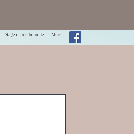
Stage de médiumnité
More